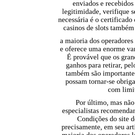
enviados e recebidos 
legitimidade, verifique 
necessária é o certificado
casinos de slots também 
a maioria dos operadore
e oferece uma enorme va
É provável que os gra
ganhos para retirar, pe
também são importantes
possam tornar-se obrig
com limi
Por último, mas não
especialistas recomendam
Condições do site d
precisamente, em seu art