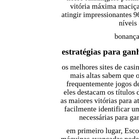
vitória máxima maciça
atingir impressionantes 
níveis 
bonança
estratégias para gan
os melhores sites de casi
mais altas sabem que 
frequentemente jogos de
eles destacam os títulos
as maiores vitórias para a
facilmente identificar u
necessárias para gan
em primeiro lugar, Esco
máquinas avançadas podem