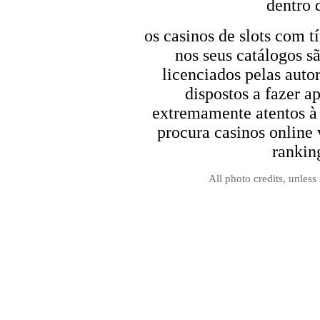
dentro d
os casinos de slots com t
nos seus catálogos s
licenciados pelas auto
dispostos a fazer 
extremamente atentos à 
procura casinos online v
ranking
All photo credits, unles